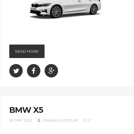
READ MORE
BMW X5
24 MAY 2022
ONASALUXURYCAR
0