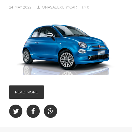
24 MAY 2022
ONASALUXURYCAR
0
READ MORE