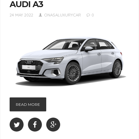
AUDI A3
24 MAY 2022
ONASALUXURYCAR
0
READ MORE