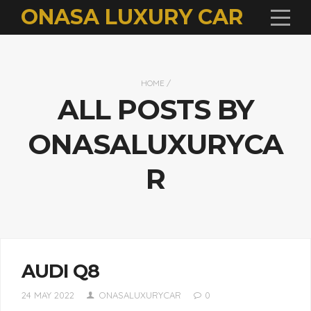
ONASA LUXURY CAR
HOME
/
ALL POSTS BY
ONASALUXURYCA
R
AUDI Q8
24 MAY 2022
ONASALUXURYCAR
0