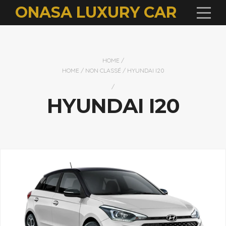
ONASA LUXURY CAR
HOME
/
HOME
/
NON CLASSÉ
/ HYUNDAI I20
/
HYUNDAI I20